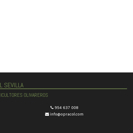
L SEVILLA
RICULTORES OLIVAREROS
954 637 008
info@opracol.com